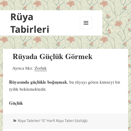
Rüya
Tabirleri
MENÜ
VE
BILEŞENLER
Rüyada Güçlük Görmek
Ayrıca bkz:
Zorluk
Rüyasında güçlükle boğuşmak
, bu rüyayı gören kimseyi bir
iyilik beklemektedir.
Güçlük
Kategoriler
Rüya Tabirleri “G” Harfi Rüya Tabiri Sözlüğü