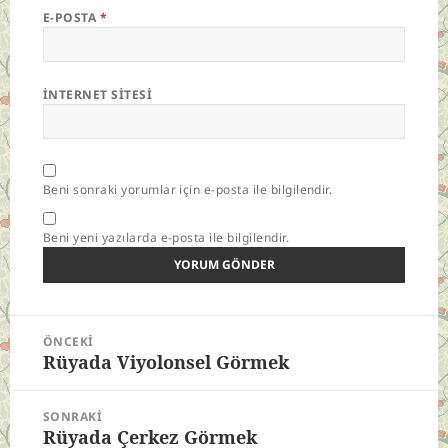
E-POSTA
*
İNTERNET SITESI
Beni sonraki yorumlar için e-posta ile bilgilendir.
Beni yeni yazılarda e-posta ile bilgilendir.
Yazı
ÖNCEKI
gezinmesi
Rüyada Viyolonsel Görmek
Önceki
yazı:
SONRAKI
Rüyada Çerkez Görmek
Sonraki