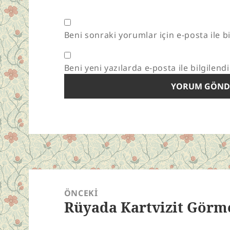
Beni sonraki yorumlar için e-posta ile bi
Beni yeni yazılarda e-posta ile bilgilendi
Yazı
gezinmesi
ÖNCEKI
Rüyada Kartvizit Görm
Önceki
yazı: