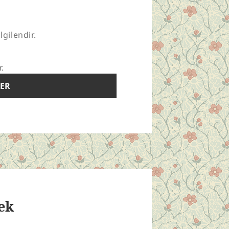
lgilendir.
r.
ek