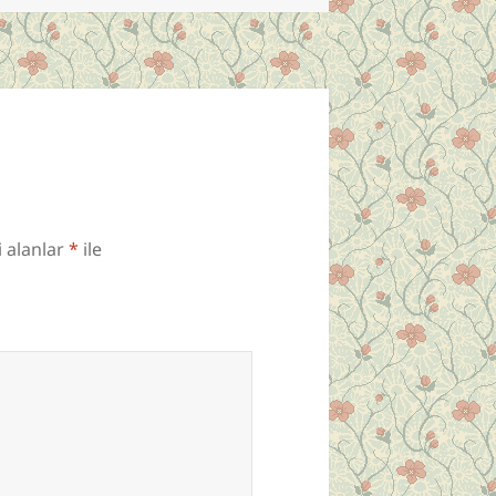
i alanlar
*
ile