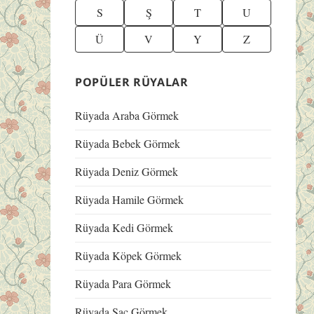
S
Ş
T
U
Ü
V
Y
Z
POPÜLER RÜYALAR
Rüyada Araba Görmek
Rüyada Bebek Görmek
Rüyada Deniz Görmek
Rüyada Hamile Görmek
Rüyada Kedi Görmek
Rüyada Köpek Görmek
Rüyada Para Görmek
Rüyada Saç Görmek