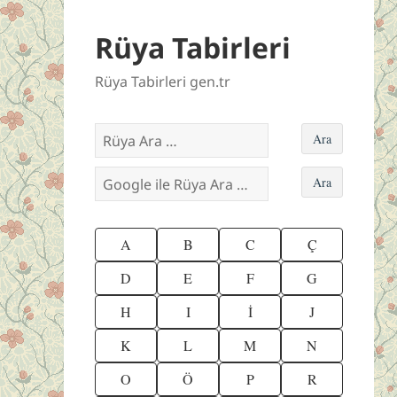
Rüya Tabirleri
Rüya Tabirleri gen.tr
A
B
C
Ç
D
E
F
G
H
I
İ
J
K
L
M
N
O
Ö
P
R