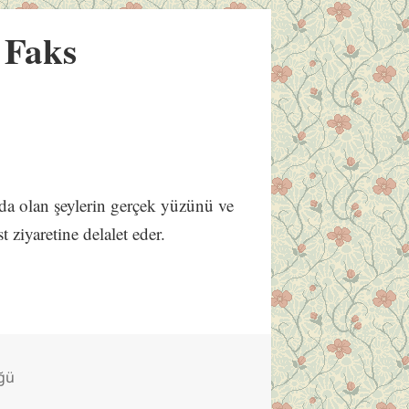
 Faks
zda olan şeylerin gerçek yüzünü ve
 ziyaretine delalet eder.
üğü