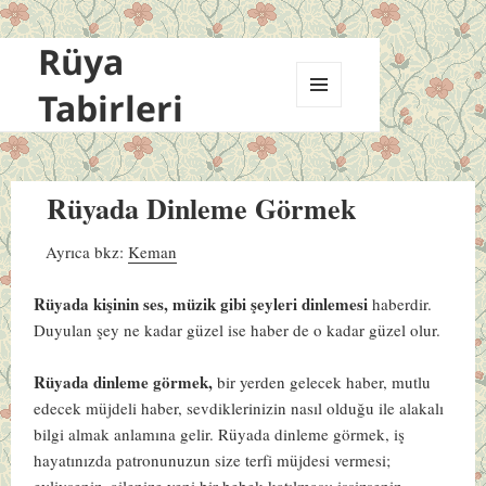
Rüya
Tabirleri
MENÜ
VE
BILEŞENLER
Rüyada Dinleme Görmek
Ayrıca bkz:
Keman
Rüyada kişinin ses, müzik gibi şeyleri dinlemesi
haberdir.
Duyulan şey ne kadar güzel ise haber de o kadar güzel olur.
Rüyada dinleme görmek,
bir yerden gelecek haber, mutlu
edecek müjdeli haber, sevdiklerinizin nasıl olduğu ile alakalı
bilgi almak anlamına gelir. Rüyada dinleme görmek, iş
hayatınızda patronunuzun size terfi müjdesi vermesi;
evliyseniz, ailenize yeni bir bebek katılması; işsizseniz,