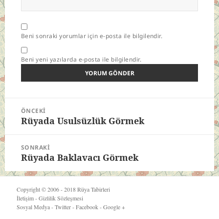
Beni sonraki yorumlar için e-posta ile bilgilendir.
Beni yeni yazılarda e-posta ile bilgilendir.
Yazı
ÖNCEKI
gezinmesi
Rüyada Usulsüzlük Görmek
Önceki
yazı:
SONRAKI
Rüyada Baklavacı Görmek
Sonraki
yazı:
Copyright © 2006 - 2018
Rüya Tabirleri
İletişim
-
Gizlilik Sözleşmesi
Sosyal Medya -
Twitter
-
Facebook
-
Google +