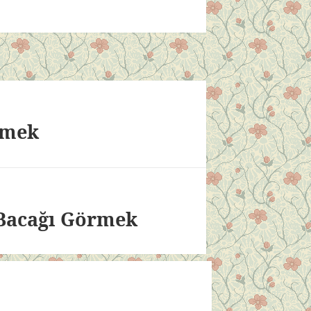
rmek
 Bacağı Görmek