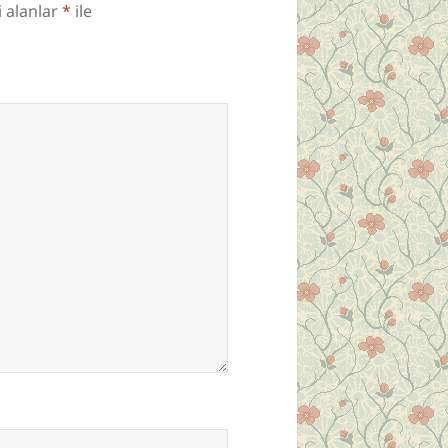
i alanlar
*
ile