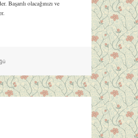
der. Başarılı olacağınızı ve
er.
üğü