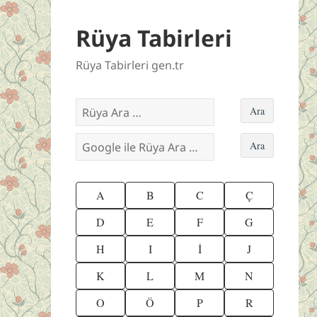
Rüya Tabirleri
Rüya Tabirleri gen.tr
A
B
C
Ç
D
E
F
G
H
I
İ
J
K
L
M
N
O
Ö
P
R