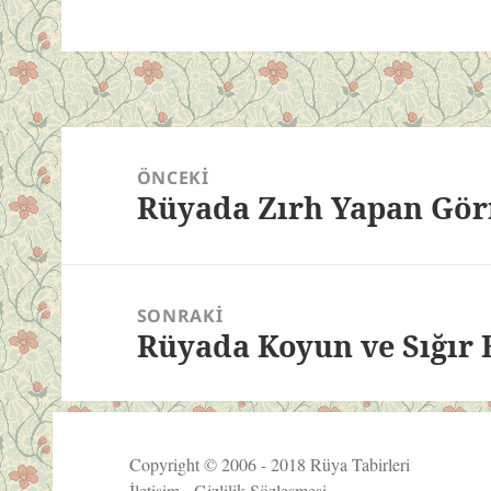
Yazı
gezinmesi
ÖNCEKI
Rüyada Zırh Yapan Gö
Önceki
yazı:
SONRAKI
Rüyada Koyun ve Sığır
Sonraki
yazı:
Copyright © 2006 - 2018
Rüya Tabirleri
İletişim
-
Gizlilik Sözleşmesi