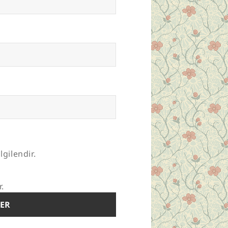
lgilendir.
r.