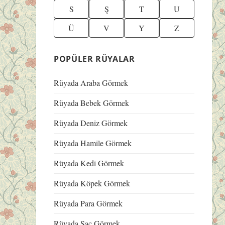
S
Ş
T
U
Ü
V
Y
Z
POPÜLER RÜYALAR
Rüyada Araba Görmek
Rüyada Bebek Görmek
Rüyada Deniz Görmek
Rüyada Hamile Görmek
Rüyada Kedi Görmek
Rüyada Köpek Görmek
Rüyada Para Görmek
Rüyada Saç Görmek