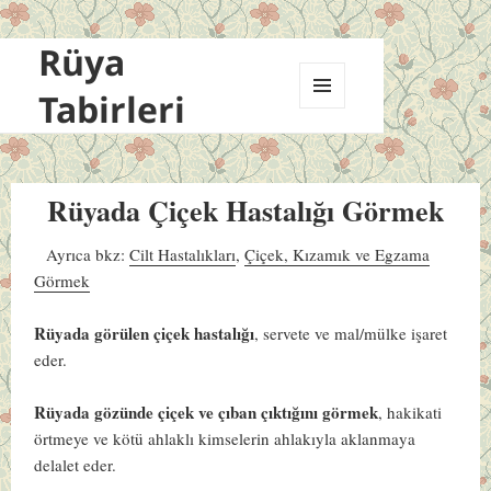
Rüya
Tabirleri
MENÜ
VE
BILEŞENLER
Rüyada Çiçek Hastalığı Görmek
Ayrıca bkz:
Cilt Hastalıkları
,
Çiçek, Kızamık ve Egzama
Görmek
Rüyada görülen çiçek hastalığı
, servete ve mal/mülke işaret
eder.
Rüyada gözünde çiçek ve çıban çıktığını görmek
, hakikati
örtmeye ve kötü ahlaklı kimselerin ahlakıyla aklanmaya
delalet eder.