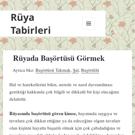
Rüya
Tabirleri
MENÜ
VE
BILEŞENLER
Rüyada Başörtüsü Görmek
Ayrıca bkz:
Başörtüsü Takmak
,
Şal
,
Başörtülü
Hal ve hareketlerini bilen, nerede ve nasıl davranılması
gerektiği hakkında çok bilgili ve dikkatli bir kişi olacağına
delalettir.
Rüyasında başörtüsü gören kimse,
hayatında saygıya ve
tavırlara çok dikkat ettiğine ya da edeceğine olgun tavırları
olan kişinin hayatta başarılı olmak için çok çabaladığına ve
insanlara mesafeli olduğu kadar sıcak olabildiğine, durumları